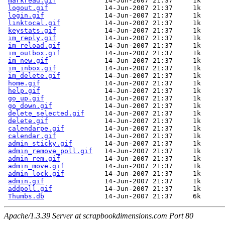
markread.gif
            14-Jun-2007 21:37     1k  

logout.gif
              14-Jun-2007 21:37     1k  

login.gif
               14-Jun-2007 21:37     1k  

linktocal.gif
           14-Jun-2007 21:37     1k  

keystats.gif
            14-Jun-2007 21:37     1k  

im_reply.gif
            14-Jun-2007 21:37     1k  

im_reload.gif
           14-Jun-2007 21:37     1k  

im_outbox.gif
           14-Jun-2007 21:37     1k  

im_new.gif
              14-Jun-2007 21:37     1k  

im_inbox.gif
            14-Jun-2007 21:37     1k  

im_delete.gif
           14-Jun-2007 21:37     1k  

home.gif
                14-Jun-2007 21:37     1k  

help.gif
                14-Jun-2007 21:37     1k  

go_up.gif
               14-Jun-2007 21:37     1k  

go_down.gif
             14-Jun-2007 21:37     1k  

delete_selected.gif
     14-Jun-2007 21:37     1k  

delete.gif
              14-Jun-2007 21:37     1k  

calendarpe.gif
          14-Jun-2007 21:37     1k  

calendar.gif
            14-Jun-2007 21:37     1k  

admin_sticky.gif
        14-Jun-2007 21:37     1k  

admin_remove_poll.gif
   14-Jun-2007 21:37     1k  

admin_rem.gif
           14-Jun-2007 21:37     1k  

admin_move.gif
          14-Jun-2007 21:37     1k  

admin_lock.gif
          14-Jun-2007 21:37     1k  

admin.gif
               14-Jun-2007 21:37     1k  

addpoll.gif
             14-Jun-2007 21:37     1k  

Thumbs.db
Apache/1.3.39 Server at scrapbookdimensions.com Port 80