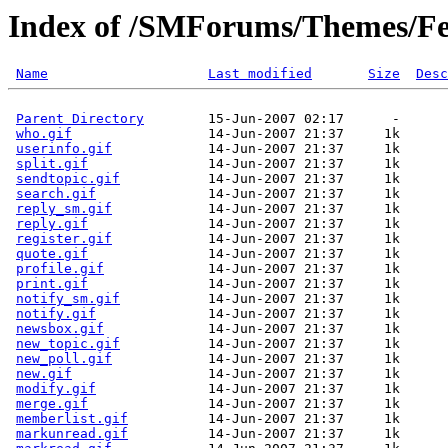
Index of /SMForums/Themes/Fe
Name
Last modified
Size
Desc
Parent Directory
        15-Jun-2007 02:17      -  

who.gif
                 14-Jun-2007 21:37     1k  

userinfo.gif
            14-Jun-2007 21:37     1k  

split.gif
               14-Jun-2007 21:37     1k  

sendtopic.gif
           14-Jun-2007 21:37     1k  

search.gif
              14-Jun-2007 21:37     1k  

reply_sm.gif
            14-Jun-2007 21:37     1k  

reply.gif
               14-Jun-2007 21:37     1k  

register.gif
            14-Jun-2007 21:37     1k  

quote.gif
               14-Jun-2007 21:37     1k  

profile.gif
             14-Jun-2007 21:37     1k  

print.gif
               14-Jun-2007 21:37     1k  

notify_sm.gif
           14-Jun-2007 21:37     1k  

notify.gif
              14-Jun-2007 21:37     1k  

newsbox.gif
             14-Jun-2007 21:37     1k  

new_topic.gif
           14-Jun-2007 21:37     1k  

new_poll.gif
            14-Jun-2007 21:37     1k  

new.gif
                 14-Jun-2007 21:37     1k  

modify.gif
              14-Jun-2007 21:37     1k  

merge.gif
               14-Jun-2007 21:37     1k  

memberlist.gif
          14-Jun-2007 21:37     1k  

markunread.gif
          14-Jun-2007 21:37     1k  
